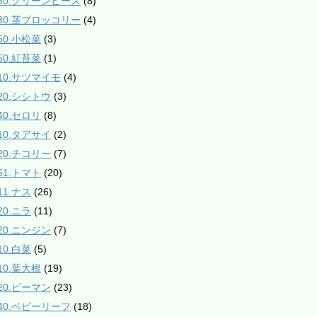
130.グリーンピース
(8)
130.茎ブロッコリー
(4)
50.小松菜
(3)
50.紅苔菜
(1)
210.サツマイモ
(4)
220.シシトウ
(3)
40.セロリ
(8)
310.タアサイ
(2)
320.チコリー
(7)
51.トマト
(20)
11.ナス
(26)
20.ニラ
(11)
420.ニンジン
(7)
10.白菜
(5)
10.葉大根
(19)
520.ピーマン
(23)
540.ベビーリーフ
(18)