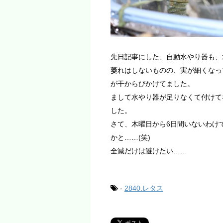
先日記事にした、自動水やり器も、
萎れはしないものの、実が細くなっ
が干からびかけてました。
まして水やり器が足りなくて付けて
した。
さて、木曜日から6日間いないわけ
かと……(笑)
全滅だけは避けたい……
-
2840.レタス