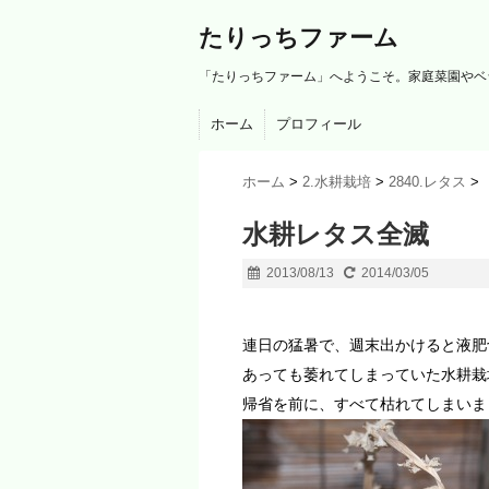
たりっちファーム
「たりっちファーム」へようこそ。家庭菜園やベ
ホーム
プロフィール
ホーム
>
2.水耕栽培
>
2840.レタス
>
水耕レタス全滅
2013/08/13
2014/03/05
連日の猛暑で、週末出かけると液肥
あっても萎れてしまっていた水耕栽
帰省を前に、すべて枯れてしまいま