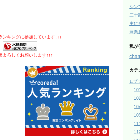
シン
三十
主に
兼業
グランキングに参加しています↓↓↓
私が
応援よろしくお願いします↑↑↑
ch
カテ
1.
1
1
1
10
1
1