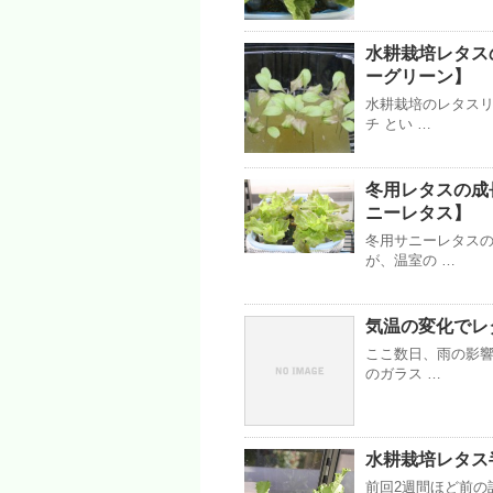
水耕栽培レタスの株
ーグリーン】
水耕栽培のレタス
チ とい …
冬用レタスの成長
ニーレタス】
冬用サニーレタスの
が、温室の …
気温の変化でレ
ここ数日、雨の影
のガラス …
水耕栽培レタス
前回2週間ほど前の