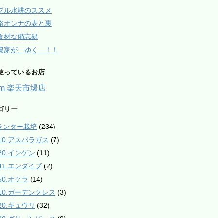
プル水耕のススメ
路オンナの表と裏
食材な備忘録
農家が、ゆく ！！
使っているお店
arm 楽天市場店
ゴリー
プランター栽培
(234)
010.アスパラガス
(7)
020.インゲン
(11)
041.エンダイブ
(2)
50.オクラ
(14)
110.ガーデンクレス
(3)
120.キュウリ
(32)