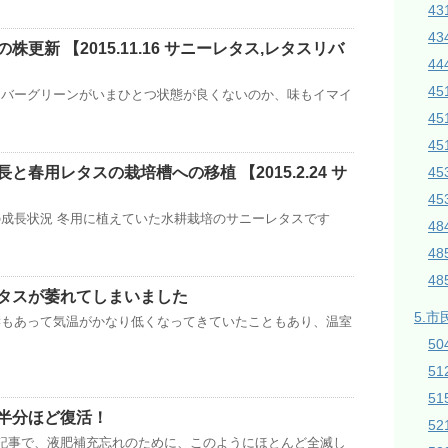
43
43
更新 【2015.11.16 サニーレタス,レタスリバ
44
45
リバーグリーンがいまひとつ状態が良くないのか、味もイマイ
4
45
4
と春用レタスの栽培槽への移植 【2015.2.24 サ
4
成長状況 冬用に植えていた水耕栽培のサニーレタスです
4
4
4
タスが萎れてしまいました
5.市
響もあって気温がかなり低くなってきていたこともあり、温室
50
5
51
半分ほど復活！
5
記事で、液肥補充忘れのために、このようにほとんど全滅し