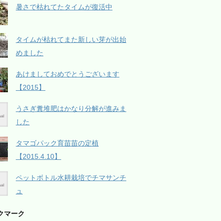
暑さで枯れてたタイムが復活中
タイムが枯れてまた新しい芽が出始
めました
あけましておめでとうございます
【2015】
うさぎ糞堆肥はかなり分解が進みま
した
タマゴパック育苗苗の定植
【2015.4.10】
ペットボトル水耕栽培でチマサンチ
ュ
クマーク