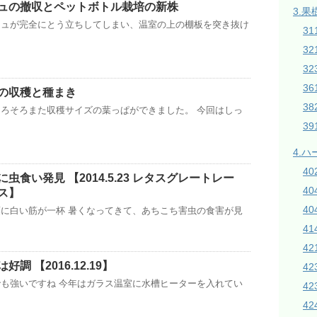
ュの撤収とペットボトル栽培の新株
3.果
チュが完全にとう立ちしてしまい、温室の上の棚板を突き抜け
31
3
32
3
の収穫と種まき
38
ろそろまた収穫サイズの葉っぱができました。 今回はしっ
3
4.
4
虫食い発見 【2014.5.23 レタスグレートレー
4
ス】
40
に白い筋が一杯 暑くなってきて、あちこち害虫の食害が見
4
42
調 【2016.12.19】
4
も強いですね 今年はガラス温室に水槽ヒーターを入れてい
4
42