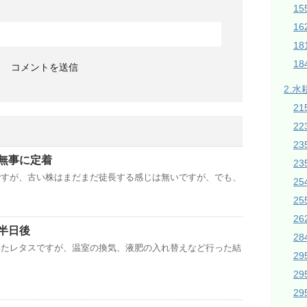
1
16
1
18
2.水
21
2
2
無事に定着
23
ですが、古い株はまだまだ徒長する感じは無いですが、でも、
2
2
26
半日後
28
いたレタスですが、温室の換気、液肥の入れ替えなど行った結
2
2
2