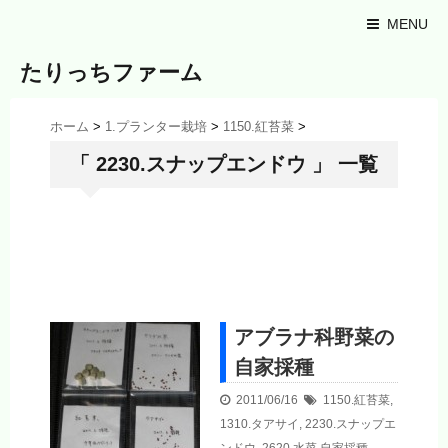
MENU
たりっちファーム
ホーム
>
1.プランター栽培
>
1150.紅苔菜
>
「 2230.スナップエンドウ 」 一覧
アブラナ科野菜の
自家採種
2011/06/16
1150.紅苔菜
,
1310.タアサイ
,
2230.スナップエ