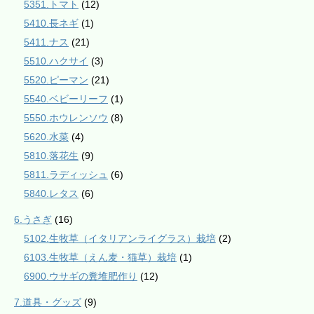
5351.トマト
(12)
5410.長ネギ
(1)
5411.ナス
(21)
5510.ハクサイ
(3)
5520.ピーマン
(21)
5540.ベビーリーフ
(1)
5550.ホウレンソウ
(8)
5620.水菜
(4)
5810.落花生
(9)
5811.ラディッシュ
(6)
5840.レタス
(6)
6.うさぎ
(16)
5102.生牧草（イタリアンライグラス）栽培
(2)
6103.生牧草（えん麦・猫草）栽培
(1)
6900.ウサギの糞堆肥作り
(12)
7.道具・グッズ
(9)