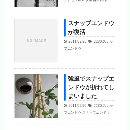
ンドウ
,
2620.水菜
自家採種
スナップエンドウ
が復活
2011/03/26
2230.スナッ
プエンドウ
強風でスナップエ
ンドウが折れてし
まいました
2011/02/20
2230.スナッ
プエンドウ
スナップエンドウ