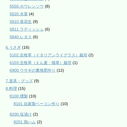
5550.ホウレンソウ
(8)
5620.水菜
(4)
5810.落花生
(9)
5811.ラディッシュ
(6)
5840.レタス
(6)
6.うさぎ
(16)
5102.生牧草（イタリアンライグラス）栽培
(2)
6103.生牧草（えん麦・猫草）栽培
(1)
6900.ウサギの糞堆肥作り
(12)
7.道具・グッズ
(9)
8.料理
(15)
8100.燻製
(10)
8101.自家製ベーコン作り
(10)
8200.塩漬け
(2)
8201.鶏ハム
(2)