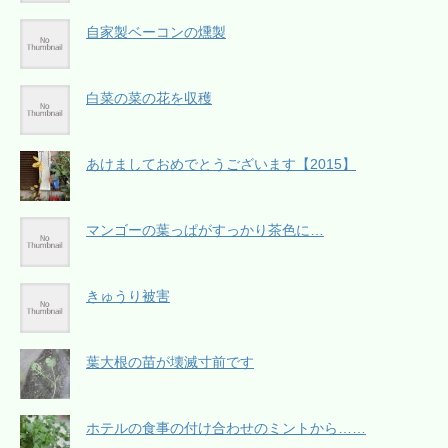
自家製ベーコンの燻製
白菜の菜の花を収穫
あけましておめでとうございます【2015】
マンゴーの葉っぱがすっかり茶色に…
きゅうり被害
葉大根の苗が壊滅寸前です
ホテルの食事の付け合わせのミントから……