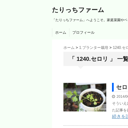
たりっちファーム
「たりっちファーム」へようこそ。家庭菜園やベ
ホーム
プロフィール
ホーム
>
1.プランター栽培
>
1240.
「 1240.セロリ 」 一
セロ
2014/0
そういえ
た記事を
続きを