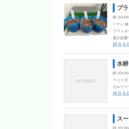
プラ
2014/0
ーマン
,
種
プランタ
苗が必要
続きを
水耕
2013/0
ペットボ
セルリー
続きを
スー
2013/0