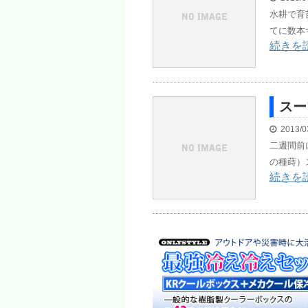
水耕で育
てに数本
続きを
スー
2013/0
二週間前
の種蒔）
続きを