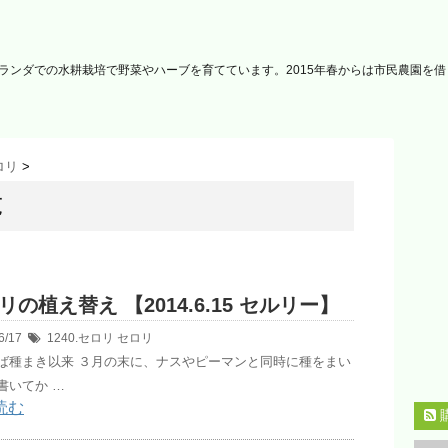
ランダでの水耕栽培で野菜やハーブを育てています。2015年春からは市民農園を
セロリ
>
覧
リの植え替え 【2014.6.15 セルリー】
6/17
1240.セロリ
セロリ
ば種まき以来 ３月の末に、ナスやピーマンと同時に種をまい
書いてか …
読む