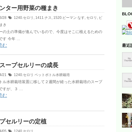
ンター用野菜の種まき
BL
3/28
1240.セロリ
,
1411.ナス
,
1520.ピーマン
なす
,
セロリ
,
ピ
まき
ーの土の準備が進んでいるので、今度はそこに植えるための
です 今年 …
読む
最近
スープセルリーの成長
4/21
1240.セロリ
ペットボトル水耕栽培
トル水耕栽培装置に移して２週間が経った水耕栽培のスープ
ですが、３ …
読む
プセルリーの定植
4/05
1240.セロリ