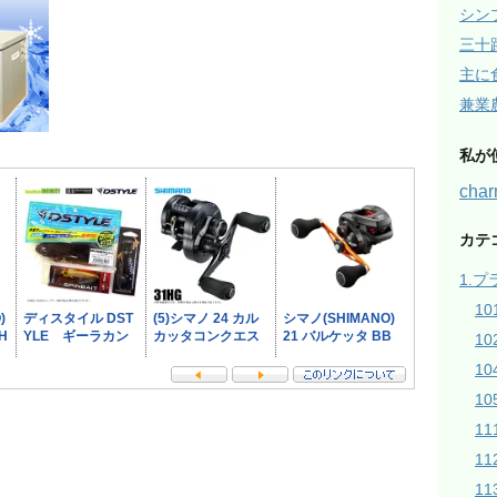
シン
三十
主に
兼業
私が
ch
カテ
1.
1
1
1
10
1
1
1