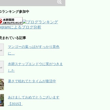
OGランキング参加中
読まれている記事
マンゴーの葉っぱがすっかり茶色
に…
水耕スナップエンドウに実がつきま
した
暑さで枯れてたタイムが復活中
あけましておめでとうございます
【2015】