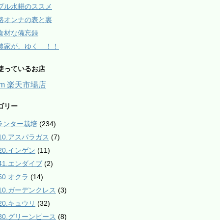
プル水耕のススメ
路オンナの表と裏
食材な備忘録
農家が、ゆく ！！
使っているお店
arm 楽天市場店
ゴリー
プランター栽培
(234)
010.アスパラガス
(7)
020.インゲン
(11)
041.エンダイブ
(2)
50.オクラ
(14)
110.ガーデンクレス
(3)
120.キュウリ
(32)
130.グリーンピース
(8)