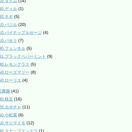
10.タイム
(14)
40.ディル
(1)
40.ネギ
(5)
10.バジル
(20)
510.パイナップルセージ
(4)
10.パセリ
(7)
530.フェンネル
(5)
531.ブラックペパーミント
(9)
840.レモングラス
(5)
850.ローズマリー
(8)
850.ローリエ
(4)
民農園
(41)
40.枝豆
(16)
120.カボチャ
(11)
50.小松菜
(6)
210.サツマイモ
(12)
230.スナップエンドウ
(1)