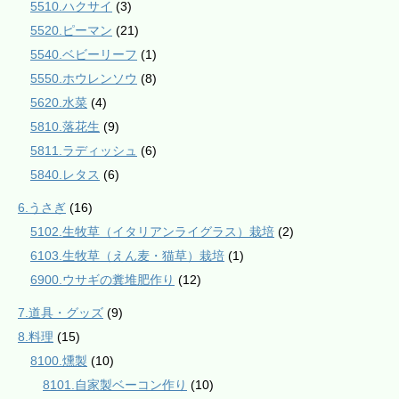
5510.ハクサイ
(3)
5520.ピーマン
(21)
5540.ベビーリーフ
(1)
5550.ホウレンソウ
(8)
5620.水菜
(4)
5810.落花生
(9)
5811.ラディッシュ
(6)
5840.レタス
(6)
6.うさぎ
(16)
5102.生牧草（イタリアンライグラス）栽培
(2)
6103.生牧草（えん麦・猫草）栽培
(1)
6900.ウサギの糞堆肥作り
(12)
7.道具・グッズ
(9)
8.料理
(15)
8100.燻製
(10)
8101.自家製ベーコン作り
(10)