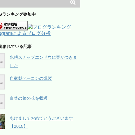
OGランキング参加中
読まれている記事
水耕スナップエンドウに実がつきま
した
自家製ベーコンの燻製
白菜の菜の花を収穫
あけましておめでとうございます
【2015】