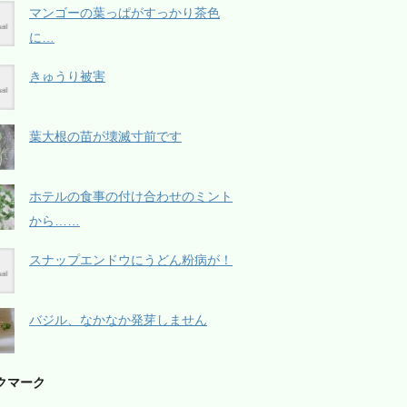
マンゴーの葉っぱがすっかり茶色
に…
きゅうり被害
葉大根の苗が壊滅寸前です
ホテルの食事の付け合わせのミント
から……
スナップエンドウにうどん粉病が！
バジル、なかなか発芽しません
クマーク