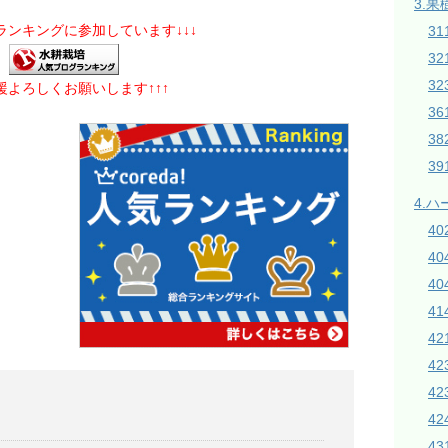
3.果
グランキングに参加しています↓↓↓
31
3
32
応援よろしくお願いします↑↑↑
3
38
3
4.
4
4
40
4
42
4
4
42
43