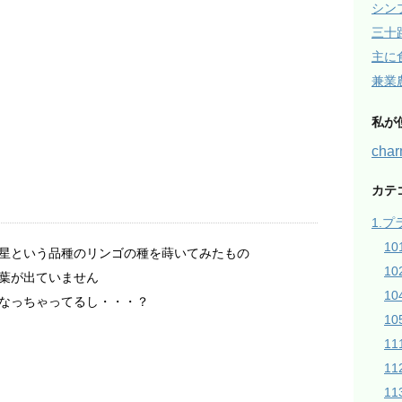
シン
三十
主に
兼業
私が
ch
カテ
1.
1
星という品種のリンゴの種を蒔いてみたもの
1
葉が出ていません
1
なっちゃってるし・・・？
10
1
1
1