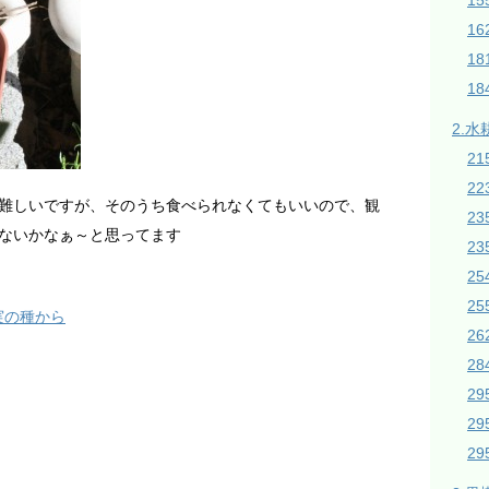
1
16
1
18
2.水
21
2
難しいですが、そのうち食べられなくてもいいので、観
2
ないかなぁ～と思ってます
23
2
2
実の種から
26
28
2
2
2