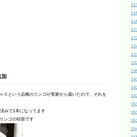
1
11
11
1
1
12
1
1
13
追加
14
14
ャスという品種のリンゴが実家から届いたので、それを
1
15
き済みで1本になってます
15
リンゴの幼苗です
1
1