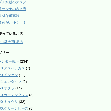
プル水耕のススメ
路オンナの表と裏
食材な備忘録
農家が、ゆく ！！
使っているお店
arm 楽天市場店
ゴリー
プランター栽培
(234)
010.アスパラガス
(7)
020.インゲン
(11)
041.エンダイブ
(2)
50.オクラ
(14)
110.ガーデンクレス
(3)
120.キュウリ
(32)
130.グリーンピース
(8)