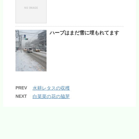
ハーブはまだ雪に埋もれてます
PREV
水耕レタスの収穫
NEXT
白菜菜の花の脇芽