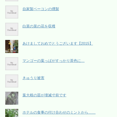
自家製ベーコンの燻製
白菜の菜の花を収穫
あけましておめでとうございます【2015】
マンゴーの葉っぱがすっかり茶色に…
きゅうり被害
葉大根の苗が壊滅寸前です
ホテルの食事の付け合わせのミントから……