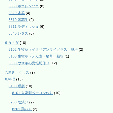
5550.ホウレンソウ
(8)
5620.水菜
(4)
5810.落花生
(9)
5811.ラディッシュ
(6)
5840.レタス
(6)
6.うさぎ
(16)
5102.生牧草（イタリアンライグラス）栽培
(2)
6103.生牧草（えん麦・猫草）栽培
(1)
6900.ウサギの糞堆肥作り
(12)
7.道具・グッズ
(9)
8.料理
(15)
8100.燻製
(10)
8101.自家製ベーコン作り
(10)
8200.塩漬け
(2)
8201.鶏ハム
(2)