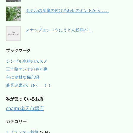
ホテルの食事の付け合わせのミントから……
スナップエンドウにうどん粉病が！
ブックマーク
シンプル水耕のススメ
三十路オンナの表と裏
主に食材な備忘録
兼業農家が、ゆく ！！
私が使っているお店
charm 楽天市場店
カテゴリー
1.プランター栽培
(234)