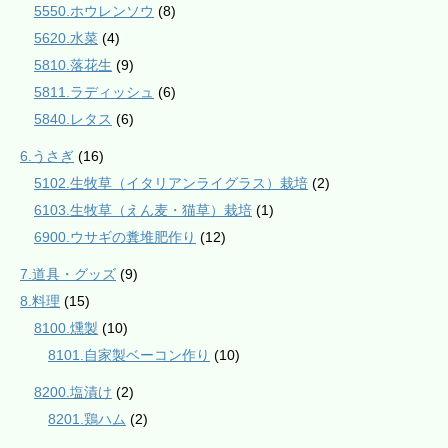
5550.ホウレンソウ
(8)
5620.水菜
(4)
5810.落花生
(9)
5811.ラディッシュ
(6)
5840.レタス
(6)
6.うさぎ
(16)
5102.生牧草（イタリアンライグラス）栽培
(2)
6103.生牧草（えん麦・猫草）栽培
(1)
6900.ウサギの糞堆肥作り
(12)
7.道具・グッズ
(9)
8.料理
(15)
8100.燻製
(10)
8101.自家製ベーコン作り
(10)
8200.塩漬け
(2)
8201.鶏ハム
(2)