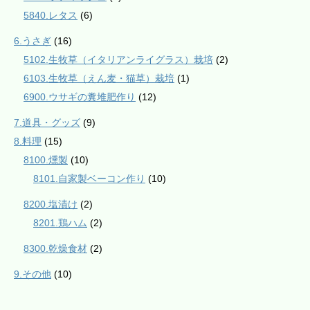
5840.レタス
(6)
6.うさぎ
(16)
5102.生牧草（イタリアンライグラス）栽培
(2)
6103.生牧草（えん麦・猫草）栽培
(1)
6900.ウサギの糞堆肥作り
(12)
7.道具・グッズ
(9)
8.料理
(15)
8100.燻製
(10)
8101.自家製ベーコン作り
(10)
8200.塩漬け
(2)
8201.鶏ハム
(2)
8300.乾燥食材
(2)
9.その他
(10)