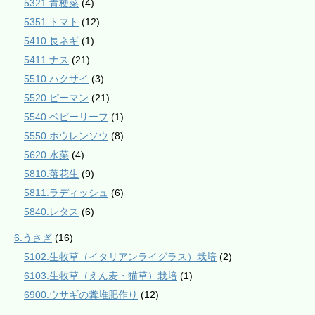
5321.青梗菜
(4)
5351.トマト
(12)
5410.長ネギ
(1)
5411.ナス
(21)
5510.ハクサイ
(3)
5520.ピーマン
(21)
5540.ベビーリーフ
(1)
5550.ホウレンソウ
(8)
5620.水菜
(4)
5810.落花生
(9)
5811.ラディッシュ
(6)
5840.レタス
(6)
6.うさぎ
(16)
5102.生牧草（イタリアンライグラス）栽培
(2)
6103.生牧草（えん麦・猫草）栽培
(1)
6900.ウサギの糞堆肥作り
(12)