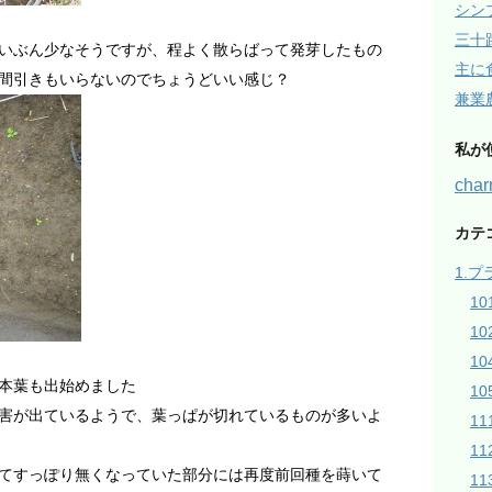
シン
三十
いぶん少なそうですが、程よく散らばって発芽したもの
主に
間引きもいらないのでちょうどいい感じ？
兼業
私が
ch
カテ
1.
1
1
1
本葉も出始めました
10
害が出ているようで、葉っぱが切れているものが多いよ
1
1
てすっぽり無くなっていた部分には再度前回種を蒔いて
1