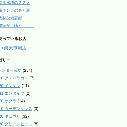
プル水耕のススメ
路オンナの表と裏
食材な備忘録
農家が、ゆく ！！
使っているお店
arm 楽天市場店
ゴリー
プランター栽培
(234)
010.アスパラガス
(7)
020.インゲン
(11)
041.エンダイブ
(2)
50.オクラ
(14)
110.ガーデンクレス
(3)
120.キュウリ
(32)
130.グリーンピース
(8)