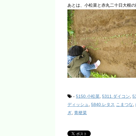
あとは、小松菜と赤丸二十日大根の
-
5150.小松菜
,
5311.ダイコン
,
5
ディッシュ
,
5840.レタス
こまつな
,
ぎ
,
青梗菜