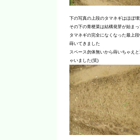
下の写真の上段のタマネギはほぼ壊滅
その下の青梗菜は結構発芽が始まっ
タマネギの完全になくなった最上段
蒔いてきました
スペース勿体無いから蒔いちゃえと
ゃいました(笑)