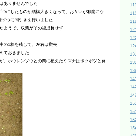
はありませんでした
1
ずつにしたものが結構大きくなって、お互いが邪魔にな
11
株ずつに間引きを行いました
11
たようで、双葉がその後成長せず
1
1
中の1株を残して、左右は撤去
12
めておきました
1
が、ホウレンソウとの間に植えたミズナはポツポツと発
1
13
14
14
1
15
15
1
1