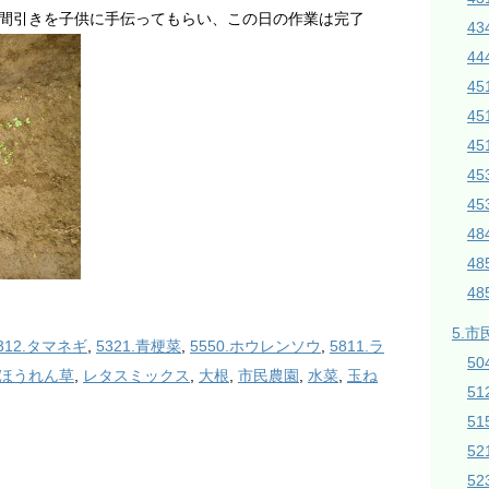
間引きを子供に手伝ってもらい、この日の作業は完了
43
44
45
4
45
4
4
4
4
4
5.市
312.タマネギ
,
5321.青梗菜
,
5550.ホウレンソウ
,
5811.ラ
50
ほうれん草
,
レタスミックス
,
大根
,
市民農園
,
水菜
,
玉ね
5
51
5
5