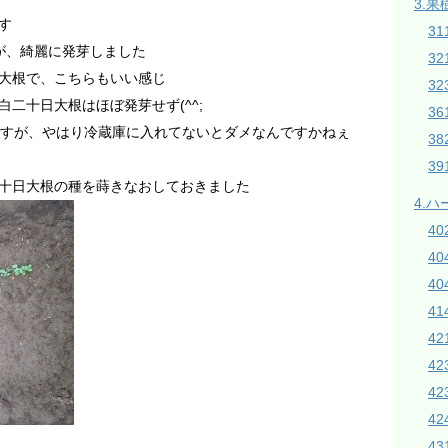
3.果
す
31
が、綺麗に発芽しました
3
大根で、こちらもいい感じ
32
二十日大根はほぼ発芽せず(^^;
3
ですが、やはり冷蔵庫に入れてないとダメなんですかねぇ
38
3
十日大根の種を蒔きなおしておきました
4.
4
4
40
4
42
4
4
42
43