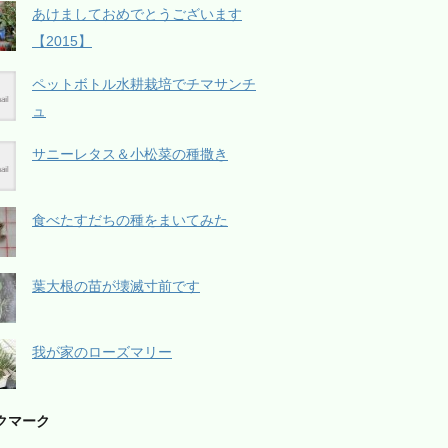
あけましておめでとうございます
【2015】
ペットボトル水耕栽培でチマサンチ
ュ
サニーレタス＆小松菜の種撒き
食べたすだちの種をまいてみた
葉大根の苗が壊滅寸前です
我が家のローズマリー
クマーク