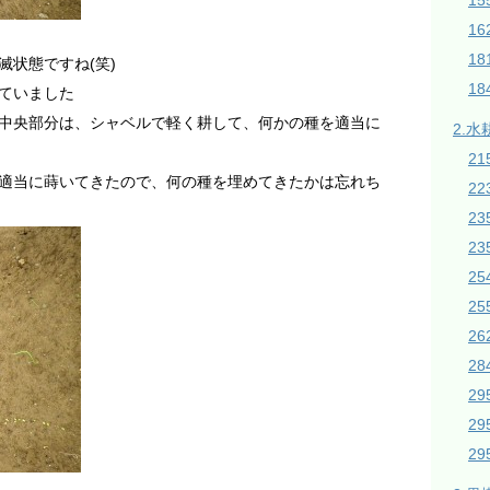
1
16
1
状態ですね(笑)
18
ていました
中央部分は、シャベルで軽く耕して、何かの種を適当に
2.水
21
適当に蒔いてきたので、何の種を埋めてきたかは忘れち
2
2
23
2
2
26
28
2
2
2