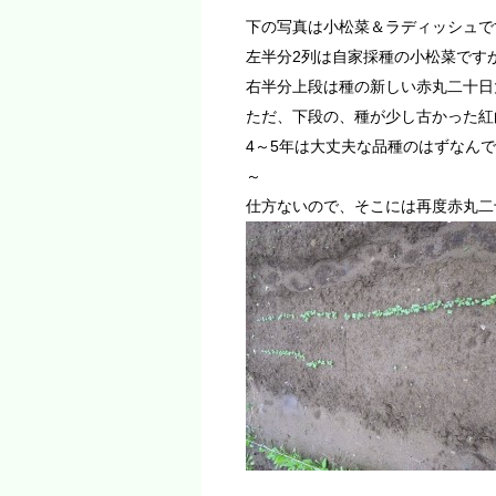
下の写真は小松菜＆ラディッシュで
左半分2列は自家採種の小松菜です
右半分上段は種の新しい赤丸二十日
ただ、下段の、種が少し古かった紅白
4～5年は大丈夫な品種のはずなん
～
仕方ないので、そこには再度赤丸二