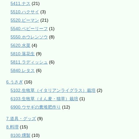
5411.ナス
(21)
5510.ハクサイ
(3)
5520.ピーマン
(21)
5540.ベビーリーフ
(1)
5550.ホウレンソウ
(8)
5620.水菜
(4)
5810.落花生
(9)
5811.ラディッシュ
(6)
5840.レタス
(6)
6.うさぎ
(16)
5102.生牧草（イタリアンライグラス）栽培
(2)
6103.生牧草（えん麦・猫草）栽培
(1)
6900.ウサギの糞堆肥作り
(12)
7.道具・グッズ
(9)
8.料理
(15)
8100.燻製
(10)