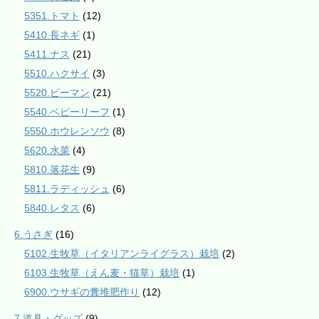
5351.トマト
(12)
5410.長ネギ
(1)
5411.ナス
(21)
5510.ハクサイ
(3)
5520.ピーマン
(21)
5540.ベビーリーフ
(1)
5550.ホウレンソウ
(8)
5620.水菜
(4)
5810.落花生
(9)
5811.ラディッシュ
(6)
5840.レタス
(6)
6.うさぎ
(16)
5102.生牧草（イタリアンライグラス）栽培
(2)
6103.生牧草（えん麦・猫草）栽培
(1)
6900.ウサギの糞堆肥作り
(12)
7.道具・グッズ
(9)