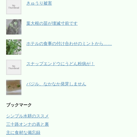
きゅうり被害
葉大根の苗が壊滅寸前です
ホテルの食事の付け合わせのミントから……
スナップエンドウにうどん粉病が！
バジル、なかなか発芽しません
ブックマーク
シンプル水耕のススメ
三十路オンナの表と裏
主に食材な備忘録