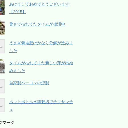
あけましておめでとうございます
【2015】
暑さで枯れてたタイムが復活中
うさぎ糞堆肥はかなり分解が進みま
した
タイムが枯れてまた新しい芽が出始
めました
自家製ベーコンの燻製
ペットボトル水耕栽培でチマサンチ
ュ
クマーク