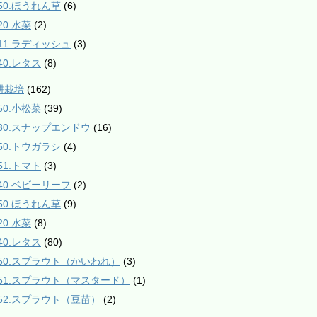
550.ほうれん草
(6)
20.水菜
(2)
811.ラディッシュ
(3)
40.レタス
(8)
耕栽培
(162)
50.小松菜
(39)
230.スナップエンドウ
(16)
350.トウガラシ
(4)
51.トマト
(3)
540.ベビーリーフ
(2)
550.ほうれん草
(9)
20.水菜
(8)
40.レタス
(80)
950.スプラウト（かいわれ）
(3)
951.スプラウト（マスタード）
(1)
952.スプラウト（豆苗）
(2)