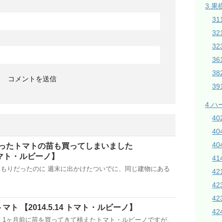
3.果
31
3
32
3
38
3
4.
4
4
40
ったトマトの苗も買ってしまいました
3 トマト・ルビーノ】
4
もりだったのに 週末に出かけたついでに、同じ建物にある
42
4
4
ト 【2014.5.14 トマト・ルビーノ】
42
 1ヶ月前に苗を買ってきて植えたトマト・ルビーノですが、