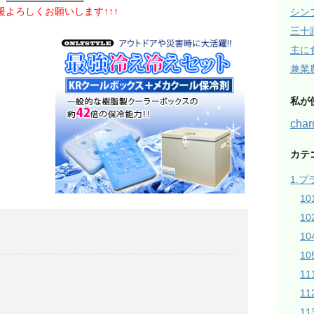
応援よろしくお願いします↑↑↑
シン
三十
主に
兼業
私が
ch
カテ
1.
1
1
1
10
1
1
1