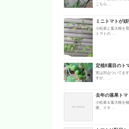
こちら …
ミニトマトが頑
小松菜と葉大根を育
トマトの …
定植8週目のトマト
実は沢山ついてます
すが、 …
去年の落果トマ
小松菜＆葉大根を
後、イネ …