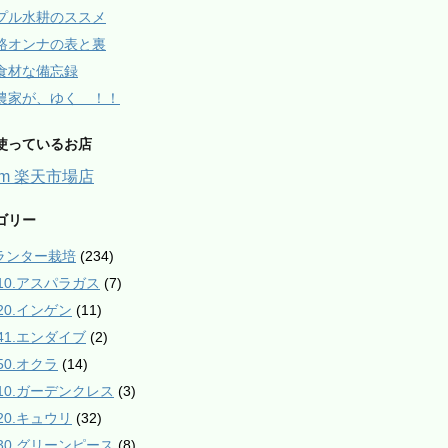
プル水耕のススメ
路オンナの表と裏
食材な備忘録
農家が、ゆく ！！
使っているお店
arm 楽天市場店
ゴリー
プランター栽培
(234)
010.アスパラガス
(7)
020.インゲン
(11)
041.エンダイブ
(2)
50.オクラ
(14)
110.ガーデンクレス
(3)
120.キュウリ
(32)
130.グリーンピース
(8)