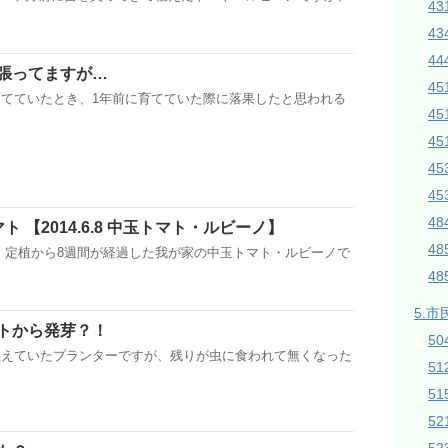
43
43
44
張ってますが…
45
てていたとき、1年前に育てていた際に落果したと思われる
4
45
4
4
4
 【2014.6.8 中玉トマト・ルビーノ】
4
 定植から8週間が経過した我が家の中玉トマト・ルビーノで
4
5.市
トから発芽？！
50
植えていたプランターですが、残りが虫に食われて無くなった
5
51
5