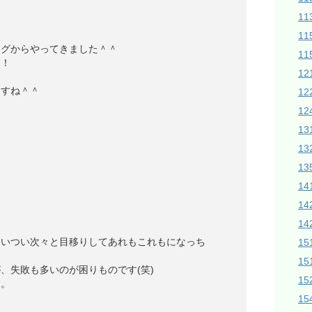
1
11
ングからやってきました＾＾
11
～！
1
ますね＾＾
1
12
1
1
13
14
14
1
ついつい次々と目移りしてあれもこれもになっち
15
15
、失敗も多いのが困りものです(笑)
1
す。
1