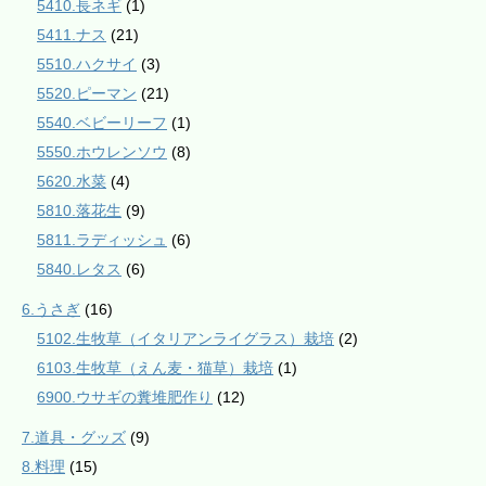
5410.長ネギ
(1)
5411.ナス
(21)
5510.ハクサイ
(3)
5520.ピーマン
(21)
5540.ベビーリーフ
(1)
5550.ホウレンソウ
(8)
5620.水菜
(4)
5810.落花生
(9)
5811.ラディッシュ
(6)
5840.レタス
(6)
6.うさぎ
(16)
5102.生牧草（イタリアンライグラス）栽培
(2)
6103.生牧草（えん麦・猫草）栽培
(1)
6900.ウサギの糞堆肥作り
(12)
7.道具・グッズ
(9)
8.料理
(15)