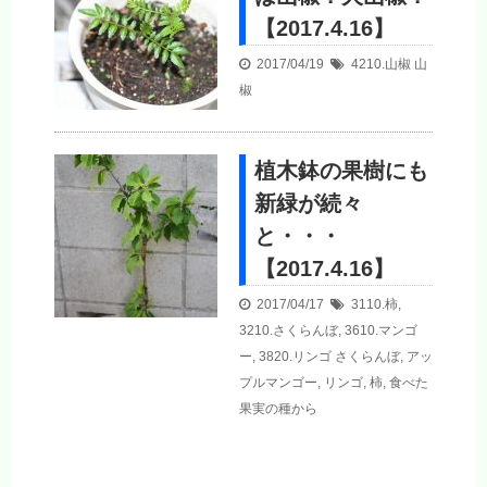
【2017.4.16】
2017/04/19
4210.山椒
山
椒
植木鉢の果樹にも
新緑が続々
と・・・
【2017.4.16】
2017/04/17
3110.柿
,
3210.さくらんぼ
,
3610.マンゴ
ー
,
3820.リンゴ
さくらんぼ
,
アッ
プルマンゴー
,
リンゴ
,
柿
,
食べた
果実の種から