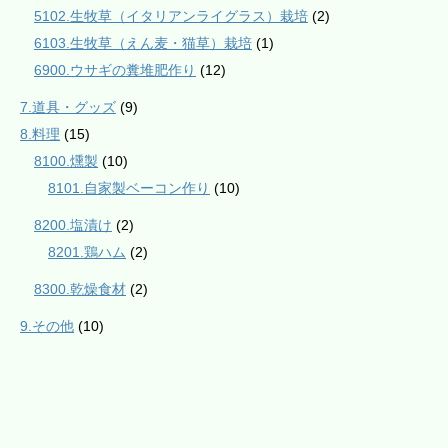
5102.生牧草（イタリアンライグラス）栽培
(2)
6103.生牧草（えん麦・猫草）栽培
(1)
6900.ウサギの糞堆肥作り
(12)
7.道具・グッズ
(9)
8.料理
(15)
8100.燻製
(10)
8101.自家製ベーコン作り
(10)
8200.塩漬け
(2)
8201.鶏ハム
(2)
8300.乾燥食材
(2)
9.その他
(10)