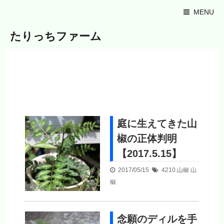
MENU
たりっちファーム
庭に生えてきた山
椒の正体判明
【2017.5.15】
2017/05/15
4210.山椒
山
椒
念願のディルを手