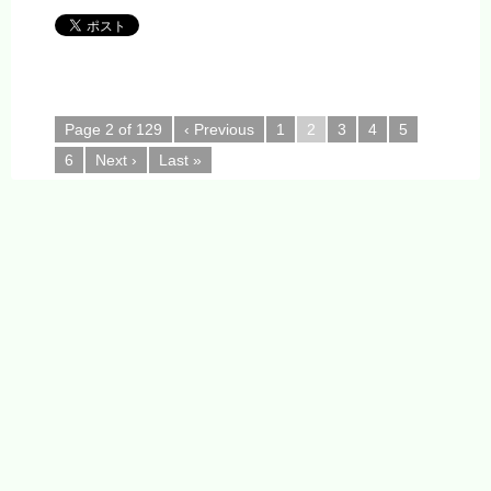
Page 2 of 129
‹ Previous
1
2
3
4
5
6
Next ›
Last »