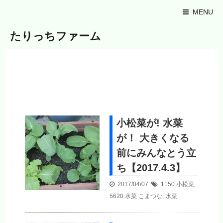
MENU
たりっちファーム
小松菜が! 水菜
が！ 大きくなる
前にみんなとう立
ち【2017.4.3】
2017/04/07
1150.小松菜
,
5620.水菜
こまつな
,
水菜