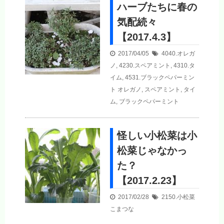
ハーブたちに春の
気配続々
【2017.4.3】
2017/04/05
4040.オレガ
ノ
,
4230.スペアミント
,
4310.タ
イム
,
4531.ブラックペパーミン
ト
オレガノ
,
スペアミント
,
タイ
ム
,
ブラックペパーミント
怪しい小松菜は小
松菜じゃなかっ
た？
【2017.2.23】
2017/02/28
2150.小松菜
こまつな