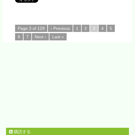
Page 3 of 129
‹ Previous
1
2
3
4
5
6
7
Next ›
Last »
購読する