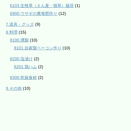
6103.生牧草（えん麦・猫草）栽培
(1)
6900.ウサギの糞堆肥作り
(12)
7.道具・グッズ
(9)
8.料理
(15)
8100.燻製
(10)
8101.自家製ベーコン作り
(10)
8200.塩漬け
(2)
8201.鶏ハム
(2)
8300.乾燥食材
(2)
9.その他
(10)