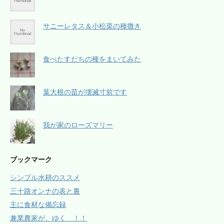
サニーレタス＆小松菜の種撒き
食べたすだちの種をまいてみた
葉大根の苗が壊滅寸前です
我が家のローズマリー
ブックマーク
シンプル水耕のススメ
三十路オンナの表と裏
主に食材な備忘録
兼業農家が、ゆく ！！