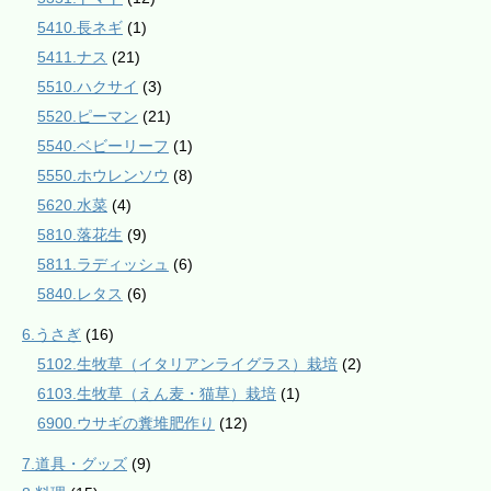
5410.長ネギ
(1)
5411.ナス
(21)
5510.ハクサイ
(3)
5520.ピーマン
(21)
5540.ベビーリーフ
(1)
5550.ホウレンソウ
(8)
5620.水菜
(4)
5810.落花生
(9)
5811.ラディッシュ
(6)
5840.レタス
(6)
6.うさぎ
(16)
5102.生牧草（イタリアンライグラス）栽培
(2)
6103.生牧草（えん麦・猫草）栽培
(1)
6900.ウサギの糞堆肥作り
(12)
7.道具・グッズ
(9)