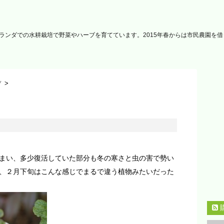
ランダでの水耕栽培で野菜やハーブを育てています。2015年春からは市民農園を
ノ
>
まい、多少復活していた部分も冬の寒さと虫の害で勢い
、２月下旬はこんな感じでまるで違う植物みたいだった