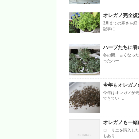
オレガノ完全復活 
3月までの寒さを経
記事に …
ハーブたちに春の
冬の間、古くなっ
ったハー …
今年もオレガノの種
今年はオレガノが
できてい …
オレガノも一緒
ローリエを購入し
もあり、 …