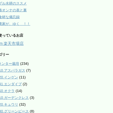
プル水耕のススメ
路オンナの表と裏
食材な備忘録
農家が、ゆく ！！
使っているお店
arm 楽天市場店
ゴリー
プランター栽培
(234)
010.アスパラガス
(7)
020.インゲン
(11)
041.エンダイブ
(2)
50.オクラ
(14)
110.ガーデンクレス
(3)
120.キュウリ
(32)
130.グリーンピース
(8)