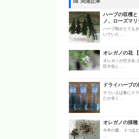
関連記事
ハーブの収穫とド
ノ、ローズマリ
ハーブ類がとてもき
いていた …
オレガノの花 【2
オレガノが巨大化 
巨大化し …
ドライハーブの瓶保
そういえば春にド
たか全く …
オレガノの採種 【
今年の夏、３つほど花
…