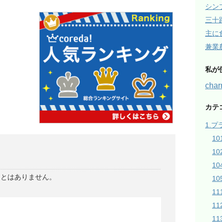
シン
三十
主に
兼業
私が
ch
カテ
1.
1
1
1
ことはありません。
10
1
1
1