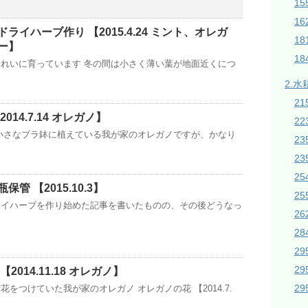
1
16
ライハーブ作り 【2015.4.24 ミント、オレガ
1
ー】
18
れいに育っています 冬の間は小さく薄い葉が地面近くにつ
2.水
21
014.7.14 オレガノ】
2
小さなプラ鉢に植えている我が家のオレガノですが、かなり
2
23
2
管 【2015.10.3】
2
ライハーブを作り始めた記事を書いたものの、その後どうなっ
26
28
2
2
2014.11.18 オレガノ】
2
をつけていた我が家のオレガノ オレガノの花 【2014.7.