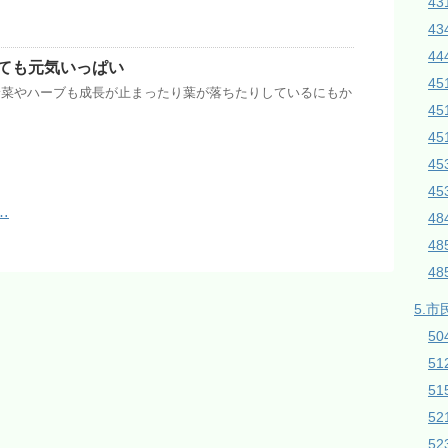
43
43
44
ても元気いっぱい
45
野菜やハーブも成長が止まったり葉が落ちたりしているにもか
4
45
4
4
…
4
4
4
5.市
50
5
51
5
5