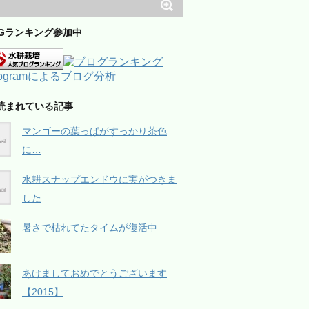
OGランキング参加中
読まれている記事
マンゴーの葉っぱがすっかり茶色
に…
水耕スナップエンドウに実がつきま
した
暑さで枯れてたタイムが復活中
あけましておめでとうございます
【2015】