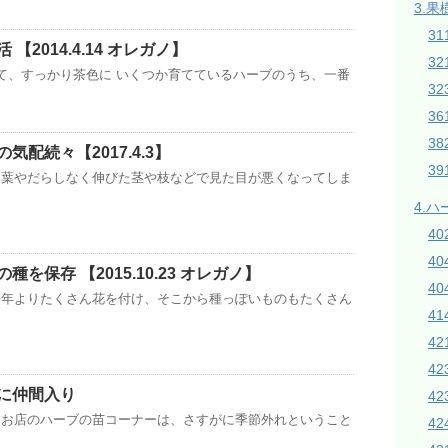
3.果
31
【2014.4.14 オレガノ】
3
て、すっかり茶色に いくつか育てているハーブのうち、一番
32
3
38
気配続々【2017.4.3】
3
た葉やだらしなく伸びた茎や枝などで見た目が悪くなってしま
4.
4
4
を保存 【2015.10.23 オレガノ】
40
去年よりたくさん花を付け、そこから種っぽいものもたくさん
4
42
4
に仲間入り
4
たお店のハーブの苗コーナーは、さすがに季節外れということ
42