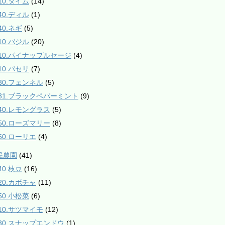
10.タイム
(14)
40.ディル
(1)
40.ネギ
(5)
10.バジル
(20)
510.パイナップルセージ
(4)
10.パセリ
(7)
530.フェンネル
(5)
531.ブラックペパーミント
(9)
840.レモングラス
(5)
850.ローズマリー
(8)
850.ローリエ
(4)
民農園
(41)
40.枝豆
(16)
120.カボチャ
(11)
50.小松菜
(6)
210.サツマイモ
(12)
230.スナップエンドウ
(1)