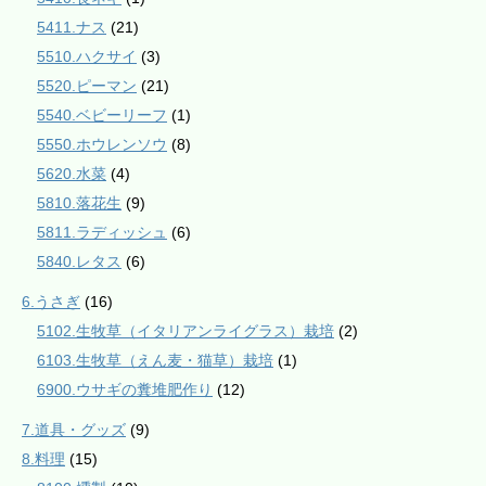
5411.ナス
(21)
5510.ハクサイ
(3)
5520.ピーマン
(21)
5540.ベビーリーフ
(1)
5550.ホウレンソウ
(8)
5620.水菜
(4)
5810.落花生
(9)
5811.ラディッシュ
(6)
5840.レタス
(6)
6.うさぎ
(16)
5102.生牧草（イタリアンライグラス）栽培
(2)
6103.生牧草（えん麦・猫草）栽培
(1)
6900.ウサギの糞堆肥作り
(12)
7.道具・グッズ
(9)
8.料理
(15)