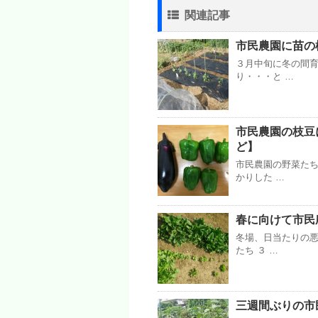
関連記事
市民農園に苗の植え
３月中旬に冬の間
り・・・と …
市民農園の枝豆に
ど】
市民農園の野菜た
かりした …
春に向けて市民農
冬場、日当たりの
たち ３ …
三週間ぶりの市民