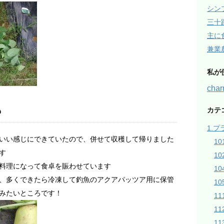
シン
三十
主に
兼業
私が
ch
も
カテ
1.
いい感じにできていたので、併せて収穫して帰りました
1
す
1
料理になって食卓を賑わせています
1
、多くできたら冷凍して釣魚のアクアパッツア用に保管
10
みたいところです！
1
1
1