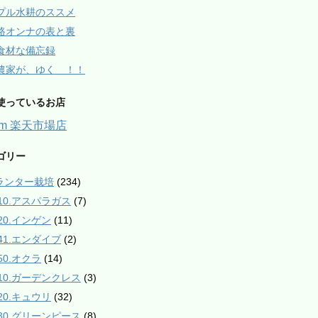
プル水耕のススメ
路オンナの表と裏
食材な備忘録
農家が、ゆく ！！
使っているお店
arm 楽天市場店
ゴリー
プランター栽培
(234)
010.アスパラガス
(7)
020.インゲン
(11)
041.エンダイブ
(2)
50.オクラ
(14)
110.ガーデンクレス
(3)
120.キュウリ
(32)
130.グリーンピース
(8)