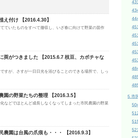
43
43
44
付け 【2016.4.30】
45
育てていたものをすべて撤収し、いざ春に向けて野菜の苗作
4
45
4
莢がつきました 【2015.6.7 枝豆、カボチャな
4
4
ちですが、さすが一日日光を浴びることのできる場所で、しっ
4
4
園の野菜たちの整理 【2016.3.5】
5.市
悪化などでほとんど成長しなくなってしまった市民農園の野菜
50
5
51
5
農園は台風の爪痕も・・・ 【2016.9.3】