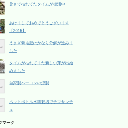
暑さで枯れてたタイムが復活中
あけましておめでとうございます
【2015】
うさぎ糞堆肥はかなり分解が進みま
した
タイムが枯れてまた新しい芽が出始
めました
自家製ベーコンの燻製
ペットボトル水耕栽培でチマサンチ
ュ
クマーク