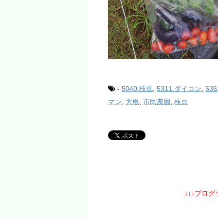
-
5040.枝豆
,
5311.ダイコン
,
53
マン
,
大根
,
市民農園
,
枝豆
↓↓↓ブロ