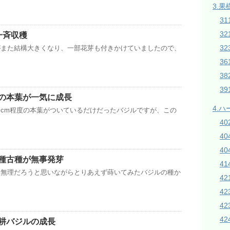
3.果
31
3
一斉収穫
32
がまた結構大きくなり、一部花芽も付きかけていましたので、
3
38
3
の本葉が一気に成長
4.
cm程度の本葉がついているだけだったバジルですが、この
4
4
40
種古種が無事発芽
4
は無理だろうと思いながらとりあえず蒔いてみたバジルの種か
42
4
4
42
耕バジルの成長