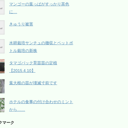
マンゴーの葉っぱがすっかり茶色
に…
きゅうり被害
水耕栽培サンチュの撤収とペットボ
トル栽培の新株
タマゴパック育苗苗の定植
【2015.4.10】
葉大根の苗が壊滅寸前です
ホテルの食事の付け合わせのミント
から……
クマーク