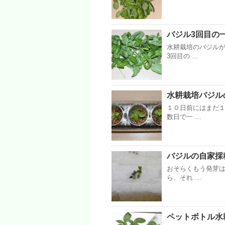
バジル3回目の
水耕栽培のバジル
3回目の …
水耕栽培バジル
１０日前にはまだ１
数日で一 …
バジルの自家採
おそらくもう発芽
ら、それ …
ペットボトル水