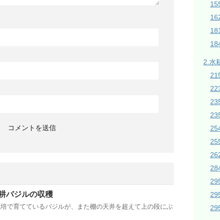
1
16
1
18
2.水
21
2
2
23
2
2
26
28
2
耕バジルの収穫
2
栽培で育てているバジルが、また棚の天井を超えて上の段にぶ
2