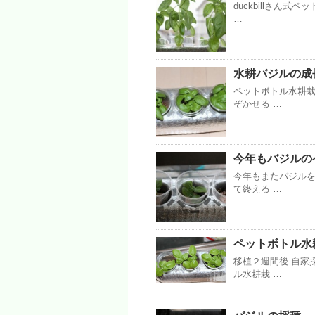
duckbillさん
…
水耕バジルの成
ペットボトル水耕
ぞかせる …
今年もバジルのペ
今年もまたバジルを
て終える …
ペットボトル水耕栽
移植２週間後 自家
ル水耕栽 …