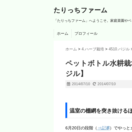
たりっちファーム
「たりっちファーム」へようこそ。家庭菜園やベ
ホーム
プロフィール
ホーム
>
4.ハーブ栽培
>
4510.バジル
ペットボトル水耕栽培の
ジル】
2014/07/10
2014/07/10
温室の棚網を突き抜ける
6月20日の段階（
⇒記事
）でやっと