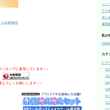
シン
三十
主に
トル水耕栽培
兼業
私が
ch
カテ
1.
グランキングに参加しています↓↓↓
1
1
1
応援よろしくお願いします↑↑↑
10
1
1
1