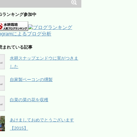
OGランキング参加中
読まれている記事
水耕スナップエンドウに実がつきま
した
自家製ベーコンの燻製
白菜の菜の花を収穫
あけましておめでとうございます
【2015】