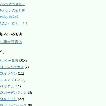
プル水耕のススメ
路オンナの表と裏
食材な備忘録
農家が、ゆく ！！
使っているお店
arm 楽天市場店
ゴリー
プランター栽培
(234)
010.アスパラガス
(7)
020.インゲン
(11)
041.エンダイブ
(2)
50.オクラ
(14)
110.ガーデンクレス
(3)
120.キュウリ
(32)
130.グリーンピース
(8)