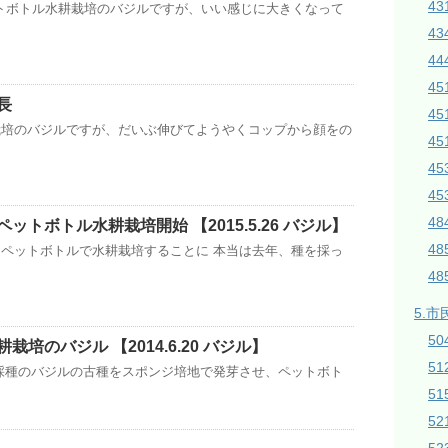
43
式ペットボトル水耕栽培のバジルですが、いい感じに大きくなって
43
44
45
長
4
栽培のバジルですが、だいぶ伸びてようやくコップから顔をの
45
4
4
4
ットボトル水耕栽培開始 【2015.5.26 バジル】
4
ペットボトルで水耕栽培することに 本当は去年、種を採っ
4
5.市
50
培のバジル 【2014.6.20 バジル】
5
採種のバジルの古種をスポンジ培地で発芽させ、ペットボト
51
5