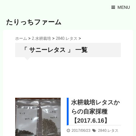
MENU
たりっちファーム
ホーム
>
2.水耕栽培
>
2840.レタス
>
「 サニーレタス 」 一覧
水耕栽培レタスか
らの自家採種
【2017.6.16】
2017/06/23
2840.レタス