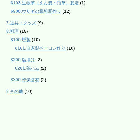
6103.生牧草（えん麦・猫草）栽培
(1)
6900.ウサギの糞堆肥作り
(12)
7.道具・グッズ
(9)
8.料理
(15)
8100.燻製
(10)
8101.自家製ベーコン作り
(10)
8200.塩漬け
(2)
8201.鶏ハム
(2)
8300.乾燥食材
(2)
9.その他
(10)