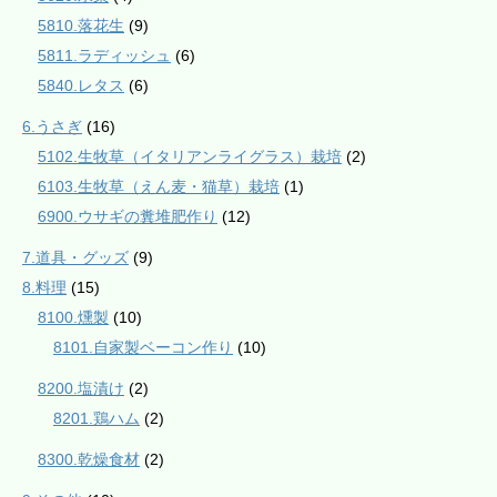
5810.落花生
(9)
5811.ラディッシュ
(6)
5840.レタス
(6)
6.うさぎ
(16)
5102.生牧草（イタリアンライグラス）栽培
(2)
6103.生牧草（えん麦・猫草）栽培
(1)
6900.ウサギの糞堆肥作り
(12)
7.道具・グッズ
(9)
8.料理
(15)
8100.燻製
(10)
8101.自家製ベーコン作り
(10)
8200.塩漬け
(2)
8201.鶏ハム
(2)
8300.乾燥食材
(2)