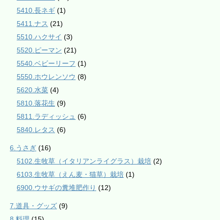
5410.長ネギ
(1)
5411.ナス
(21)
5510.ハクサイ
(3)
5520.ピーマン
(21)
5540.ベビーリーフ
(1)
5550.ホウレンソウ
(8)
5620.水菜
(4)
5810.落花生
(9)
5811.ラディッシュ
(6)
5840.レタス
(6)
6.うさぎ
(16)
5102.生牧草（イタリアンライグラス）栽培
(2)
6103.生牧草（えん麦・猫草）栽培
(1)
6900.ウサギの糞堆肥作り
(12)
7.道具・グッズ
(9)
8.料理
(15)