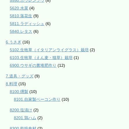
5550.ホウレンソウ
(8)
5620.水菜
(4)
5810.落花生
(9)
5811.ラディッシュ
(6)
5840.レタス
(6)
6.うさぎ
(16)
5102.生牧草（イタリアンライグラス）栽培
(2)
6103.生牧草（えん麦・猫草）栽培
(1)
6900.ウサギの糞堆肥作り
(12)
7.道具・グッズ
(9)
8.料理
(15)
8100.燻製
(10)
8101.自家製ベーコン作り
(10)
8200.塩漬け
(2)
8201.鶏ハム
(2)
8300.乾燥食材
(2)