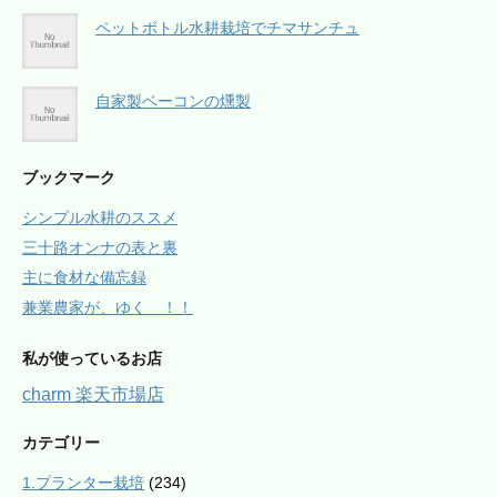
ペットボトル水耕栽培でチマサンチュ
自家製ベーコンの燻製
ブックマーク
シンプル水耕のススメ
三十路オンナの表と裏
主に食材な備忘録
兼業農家が、ゆく ！！
私が使っているお店
charm 楽天市場店
カテゴリー
1.プランター栽培
(234)