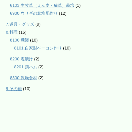
6103.生牧草（えん麦・猫草）栽培
(1)
6900.ウサギの糞堆肥作り
(12)
7.道具・グッズ
(9)
8.料理
(15)
8100.燻製
(10)
8101.自家製ベーコン作り
(10)
8200.塩漬け
(2)
8201.鶏ハム
(2)
8300.乾燥食材
(2)
9.その他
(10)