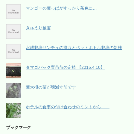
マンゴーの葉っぱがすっかり茶色に…
きゅうり被害
水耕栽培サンチュの撤収とペットボトル栽培の新株
タマゴパック育苗苗の定植 【2015.4.10】
葉大根の苗が壊滅寸前です
ホテルの食事の付け合わせのミントから……
ブックマーク