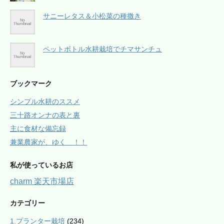
サニーレタス＆小松菜の種撒き
ペットボトル水耕栽培でチマサンチュ
ブックマーク
シンプル水耕のススメ
三十路オンナの表と裏
主に食材な備忘録
兼業農家が、ゆく ！！
私が使っているお店
charm 楽天市場店
カテゴリー
1.プランター栽培
(234)