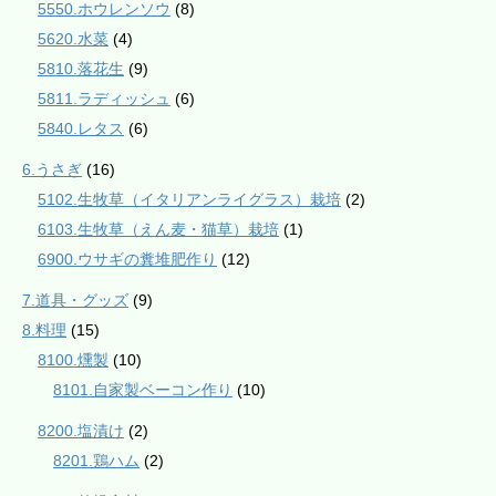
5550.ホウレンソウ
(8)
5620.水菜
(4)
5810.落花生
(9)
5811.ラディッシュ
(6)
5840.レタス
(6)
6.うさぎ
(16)
5102.生牧草（イタリアンライグラス）栽培
(2)
6103.生牧草（えん麦・猫草）栽培
(1)
6900.ウサギの糞堆肥作り
(12)
7.道具・グッズ
(9)
8.料理
(15)
8100.燻製
(10)
8101.自家製ベーコン作り
(10)
8200.塩漬け
(2)
8201.鶏ハム
(2)