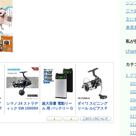
シン
三十
主に
兼業
私が
ch
カテ
1.
1
1
1
10
1
1
1