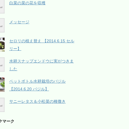
白菜の菜の花を収穫
メッセージ
セロリの植え替え 【2014.6.15 セル
リー】
水耕スナップエンドウに実がつきま
した
ペットボトル水耕栽培のバジル
【2014.6.20 バジル】
サニーレタス＆小松菜の種撒き
クマーク