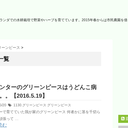
ランダでの水耕栽培で野菜やハーブを育てています。2015年春からは市民農園を
グリーンピース
>
一覧
ンターのグリーンピースはうどんこ病
。【2016.5.19】
5/20
1130.グリーンピース
グリーンピース
ーで育てていた我が家のグリーンピース 何者かに茎を千切ら
頑張って …
読む