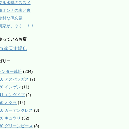
プル水耕のススメ
路オンナの表と裏
食材な備忘録
農家が、ゆく ！！
使っているお店
arm 楽天市場店
ゴリー
プランター栽培
(234)
010.アスパラガス
(7)
020.インゲン
(11)
041.エンダイブ
(2)
50.オクラ
(14)
110.ガーデンクレス
(3)
120.キュウリ
(32)
130.グリーンピース
(8)