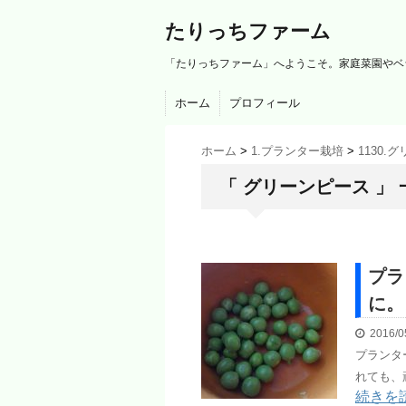
たりっちファーム
「たりっちファーム」へようこそ。家庭菜園やベ
ホーム
プロフィール
ホーム
>
1.プランター栽培
>
1130.
「 グリーンピース 」 
プラ
に。。
2016/0
プランタ
れても、
続きを