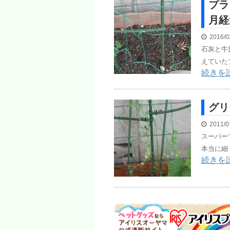
プラ
月経
2016/0
石灰と牛
えていた
続きを
グリ
2011/0
スーパー
本当に細
続きを